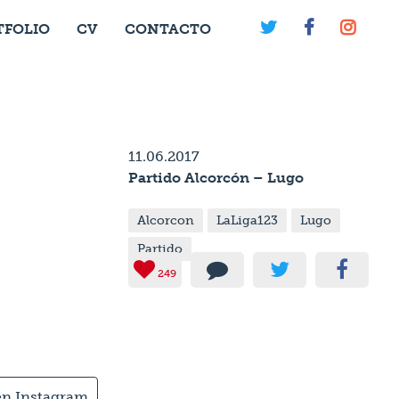



TFOLIO
CV
CONTACTO
11.06.2017
Partido Alcorcón – Lugo
Alcorcon
LaLiga123
Lugo
Partido
249
en Instagram