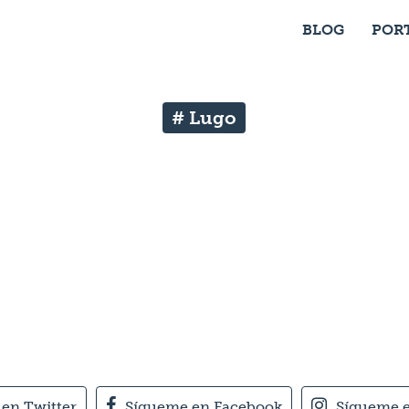
BLOG
POR
# Lugo
en Twitter
Sígueme en Facebook
Sígueme 