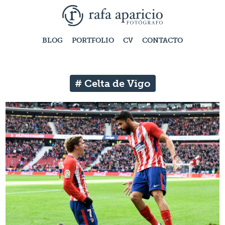
BLOG
PORTFOLIO
CV
CONTACTO
# Celta de Vigo