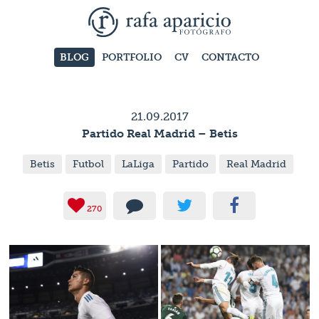
BLOG
PORTFOLIO
CV
CONTACTO
21.09.2017
Partido Real Madrid – Betis
Betis
Futbol
LaLiga
Partido
Real Madrid
270